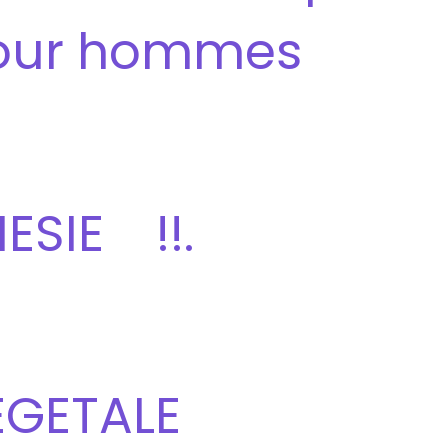
pour hommes
ESIE !!.
EGETALE