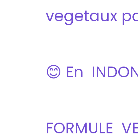
vegetaux 
😊 En INDON
FORMULE V