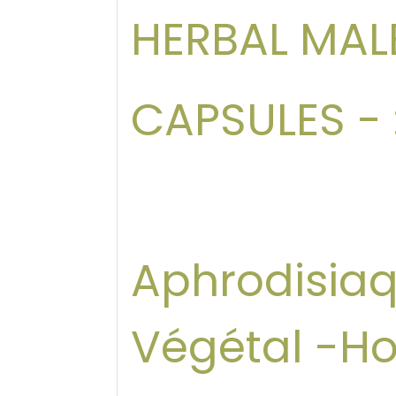
HERBAL MA
CAPSULES - 
Aphrodisiaq
Végétal -H