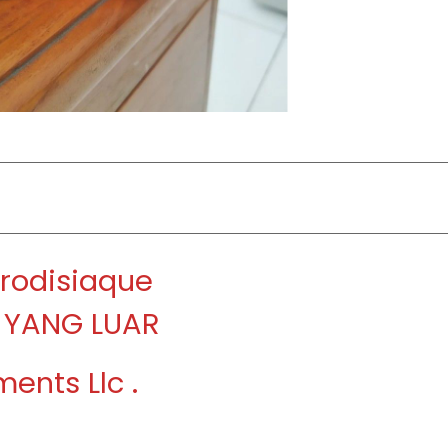
hrodisiaque
 YANG LUAR
ents Llc .