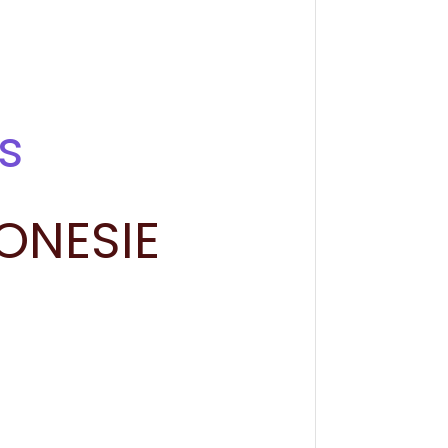
es
DONESIE