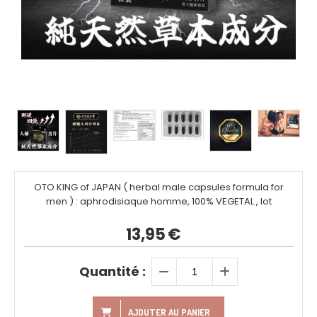
OTO KING of JAPAN ( herbal male capsules formula for
men ) : aphrodisiaque homme, 100% VEGETAL , lot
13,95
€
Quantité :
AJOUTER AU PANIER